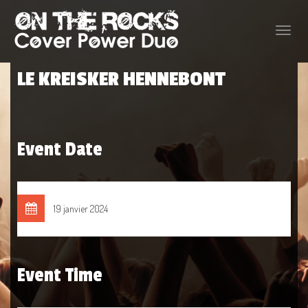
Toggle
naviga
LE KREISKER HENNEBONT
Event Date
19 janvier 2024
Event Time