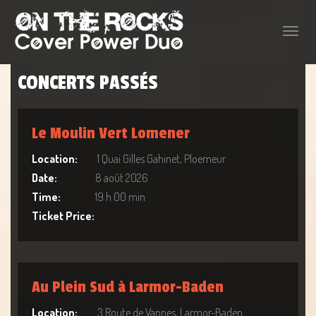
Toggle
naviga
CONCERTS PASSÉS
Le Moulin Vert Lomener
Location:
1 Quai Gilles Gahinet, Ploemeur
Date:
8 août 2026
Time:
19 h 00 min
Ticket Price:
Au Plein Sud à Larmor-Baden
Location:
3 Route de Vannes, Larmor-Baden