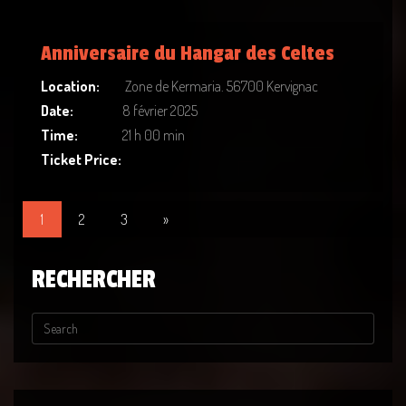
Anniversaire du Hangar des Celtes
Location:
Zone de Kermaria. 56700 Kervignac
Date:
8 février 2025
Time:
21 h 00 min
Ticket Price:
1
2
3
»
RECHERCHER