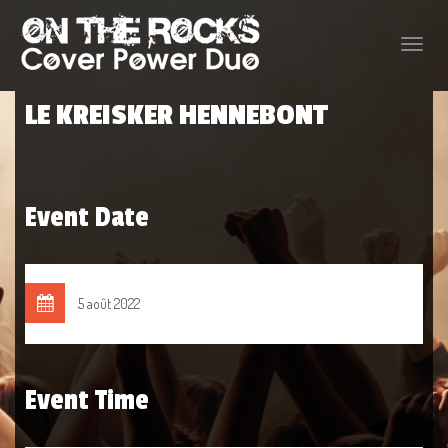
Toggle
naviga
LE KREISKER HENNEBONT
Event Date
5 août 2022
Event Time