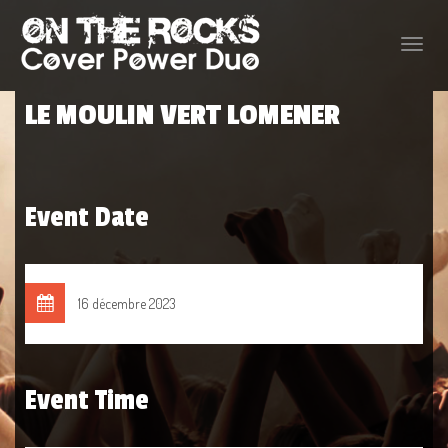
Toggle
naviga
LE MOULIN VERT LOMENER
Event Date
16 décembre 2023
Event Time