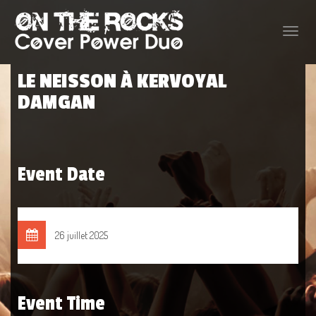
Toggle
naviga
LE NEISSON À KERVOYAL
DAMGAN
Event Date
26 juillet 2025
Event Time