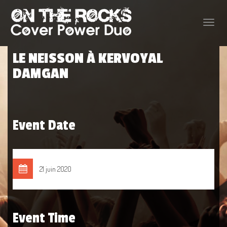
Toggle
naviga
LE NEISSON À KERVOYAL
DAMGAN
Event Date
21 juin 2020
Event Time