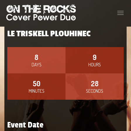
Toggle
naviga
LE TRISKELL PLOUHINEC
8
9
DAYS
HOURS
50
27
MINUTES
SECONDS
Event Date