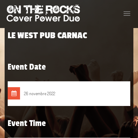
Toggle
naviga
LE WEST PUB CARNAC
Event Date
26 novembre 2022
Event Time