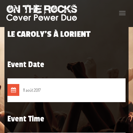
Toggle
naviga
LE CAROLY’S À LORIENT
Event Date
11 août 2017
Event Time