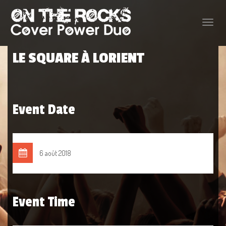
Toggle
naviga
LE SQUARE À LORIENT
Event Date
6 août 2018
Event Time