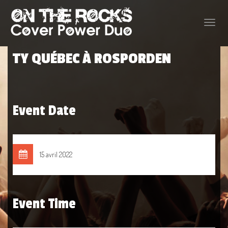
Toggle
naviga
TY QUÉBEC À ROSPORDEN
Event Date
15 avril 2022
Event Time