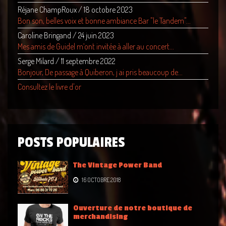
Réjane ChampRoux
/
18 octobre 2023
Bon son, belles voix et bonne ambiance Bar "le Tandem"...
Caroline Bringand
/
24 juin 2023
Mes amis de Guidel m’ont invitée à aller au concert...
Serge Milard
/
11 septembre 2022
Bonjour, De passage à Quiberon, j ai pris beaucoup de...
Consultez le livre d'or
POSTS POPULAIRES
The Vintage Power Band
16 OCTOBRE 2018
Ouverture de notre boutique de
merchandising