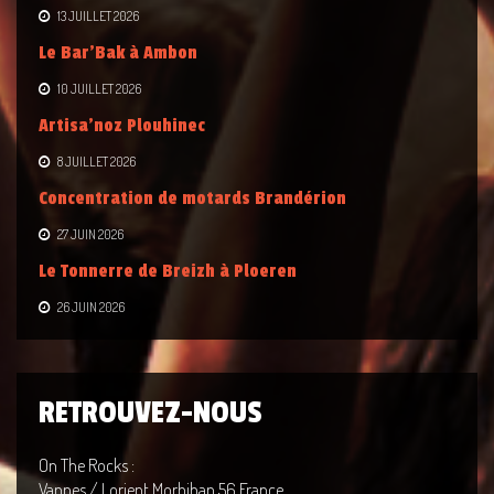
13 JUILLET 2026
Le Bar’Bak à Ambon
10 JUILLET 2026
Artisa’noz Plouhinec
8 JUILLET 2026
Concentration de motards Brandérion
27 JUIN 2026
Le Tonnerre de Breizh à Ploeren
26 JUIN 2026
RETROUVEZ-NOUS
On The Rocks :
Vannes / Lorient Morbihan 56 France