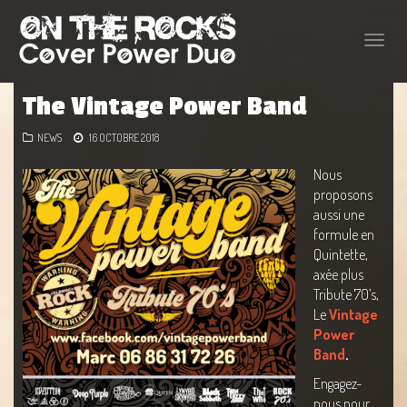
Toggle
naviga
The Vintage Power Band
NEWS
16 OCTOBRE 2018
Nous
proposons
aussi une
formule en
Quintette,
axée plus
Tribute 70’s,
Le
Vintage
Power
Band
.
Engagez-
nous pour