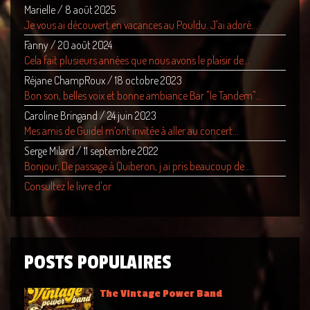
Marielle
/
8 août 2025
Je vous ai découvert en vacances au Pouldu. J'ai adoré...
Fanny
/
20 août 2024
Cela fait plusieurs années que nous avons le plaisir de...
Réjane ChampRoux
/
18 octobre 2023
Bon son, belles voix et bonne ambiance Bar "le Tandem"...
Caroline Bringand
/
24 juin 2023
Mes amis de Guidel m’ont invitée à aller au concert...
Serge Milard
/
11 septembre 2022
Bonjour, De passage à Quiberon, j ai pris beaucoup de...
Consultez le livre d'or
POSTS POPULAIRES
The Vintage Power Band