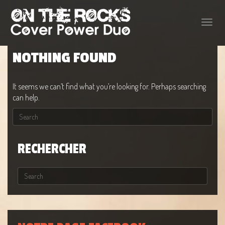
Toggle
naviga
NOTHING FOUND
It seems we can’t find what you’re looking for. Perhaps searching
can help.
RECHERCHER