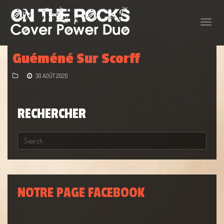
Toggle
naviga
Guéméné Sur Scorff
30 AOÛT 2020
RECHERCHER
NOTRE PAGE FACEBOOK