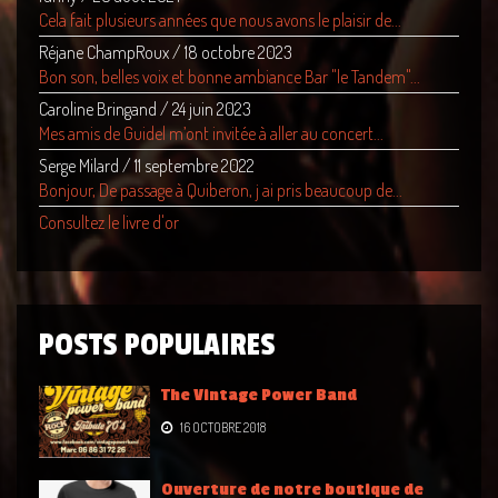
Cela fait plusieurs années que nous avons le plaisir de...
Réjane ChampRoux
/
18 octobre 2023
Bon son, belles voix et bonne ambiance Bar "le Tandem"...
Caroline Bringand
/
24 juin 2023
Mes amis de Guidel m’ont invitée à aller au concert...
Serge Milard
/
11 septembre 2022
Bonjour, De passage à Quiberon, j ai pris beaucoup de...
Consultez le livre d'or
POSTS POPULAIRES
The Vintage Power Band
16 OCTOBRE 2018
Ouverture de notre boutique de