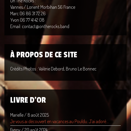
On The Rocks :
Vannes / Lorient Morbihan 56 France
Marc 06 86 31 72 26
Yvon 06 77 41 42 08
Email: contact@ontherocks.band
À PROPOS DE CE SITE
Crédits Photos : Valérie Debord, Bruno Le Bonnec
LIVRE D'OR
Marielle
/
8 août 2025
Je vous ai découvert en vacances au Pouldu. J'ai adoré...
Fanny
/
20 août 2024