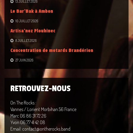
13 JUILLET 2026
Le Bar’Bak à Ambon
10 JUILLET 2026
Artisa’noz Plouhinec
8 JUILLET 2026
Concentration de motards Brandérion
27 JUIN 2026
RETROUVEZ-NOUS
On The Rocks :
Vannes / Lorient Morbihan 56 France
Marc 06 86 31 72 26
Yvon 06 77 41 42 08
Email: contact@ontherocks.band