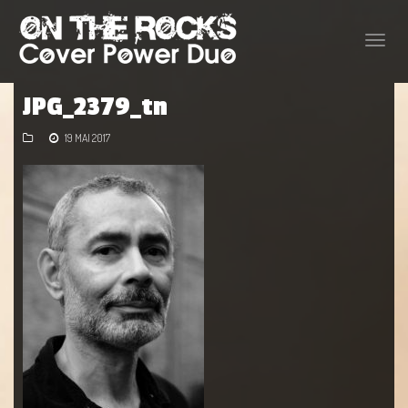
Toggle
naviga
JPG_2379_tn
19 MAI 2017