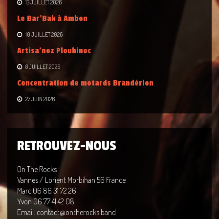
13 JUILLET 2026
Le Bar’Bak à Ambon
10 JUILLET 2026
Artisa’noz Plouhinec
8 JUILLET 2026
Concentration de motards Brandérion
27 JUIN 2026
RETROUVEZ-NOUS
On The Rocks :
Vannes / Lorient Morbihan 56 France
Marc 06 86 31 72 26
Yvon 06 77 41 42 08
Email: contact@ontherocks.band