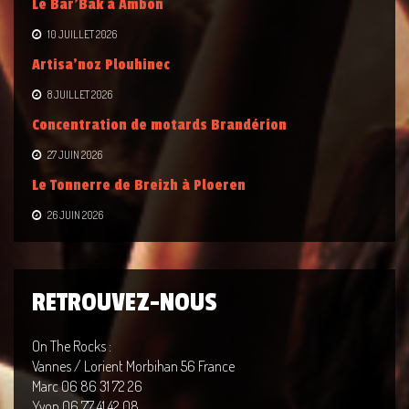
Le Bar’Bak à Ambon
10 JUILLET 2026
Artisa’noz Plouhinec
8 JUILLET 2026
Concentration de motards Brandérion
27 JUIN 2026
Le Tonnerre de Breizh à Ploeren
26 JUIN 2026
RETROUVEZ-NOUS
On The Rocks :
Vannes / Lorient Morbihan 56 France
Marc 06 86 31 72 26
Yvon 06 77 41 42 08