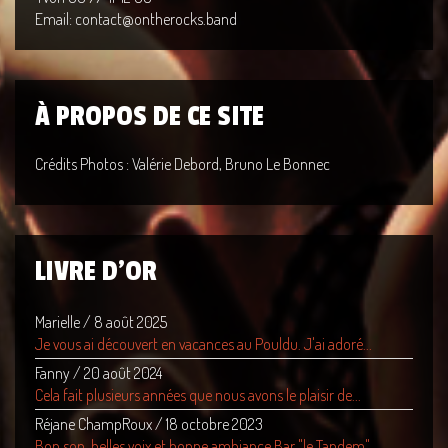
Email: contact@ontherocks.band
À PROPOS DE CE SITE
Crédits Photos : Valérie Debord, Bruno Le Bonnec
LIVRE D'OR
Marielle
/
8 août 2025
Je vous ai découvert en vacances au Pouldu. J'ai adoré...
Fanny
/
20 août 2024
Cela fait plusieurs années que nous avons le plaisir de...
Réjane ChampRoux
/
18 octobre 2023
Bon son, belles voix et bonne ambiance Bar "le Tandem"...