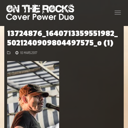
Toggle
naviga
13724876_1640713359551982_
5021240909804497575_o (1)
10 MARS 2017