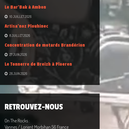
Le Bar’Bak à Ambon
10 JUILLET 2026
Artisa’noz Plouhinec
8 JUILLET 2026
Concentration de motards Brandérion
27 JUIN 2026
Le Tonnerre de Breizh à Ploeren
26 JUIN 2026
RETROUVEZ-NOUS
On The Rocks :
Vannes / Lorient Morbihan 56 France