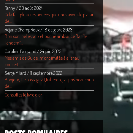
Fanny
/
20 août 2024
Cela fait plusieurs années que nous avons le plaisir
de...
Réjane ChampRoux
/
18 octobre 2023
Bon son, belles voix et bonne ambiance Bar "le
Tandem"...
Caroline Bringand
/
24 juin 2023
Mes amis de Guidel m’ont invitée à aller au
concert...
Serge Milard
/
11 septembre 2022
Bonjour, De passage à Quiberon, j ai pris beaucoup
de...
Consultez le livre d'or