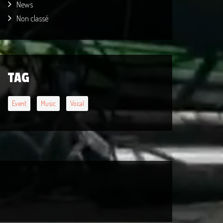
News
Non classé
TAG
Event
Music
Vocal