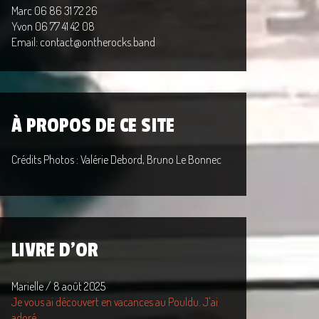
Marc 06 86 31 72 26
Yvon 06 77 41 42 08
Email: contact@ontherocks.band
À PROPOS DE CE SITE
Crédits Photos : Valérie Debord, Bruno Le Bonnec
LIVRE D'OR
Marielle
/
8 août 2025
Je vous ai découvert en vacances au Pouldu. J'ai
adoré...