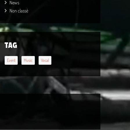
News
Non classé
TAG
Event
Music
Vocal