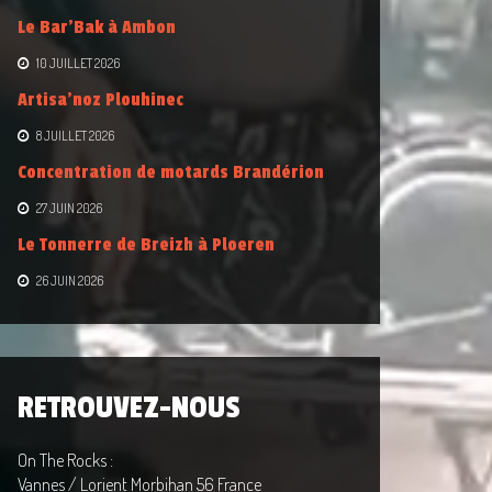
Le Bar’Bak à Ambon
10 JUILLET 2026
Artisa’noz Plouhinec
8 JUILLET 2026
Concentration de motards Brandérion
27 JUIN 2026
Le Tonnerre de Breizh à Ploeren
26 JUIN 2026
RETROUVEZ-NOUS
On The Rocks :
Vannes / Lorient Morbihan 56 France