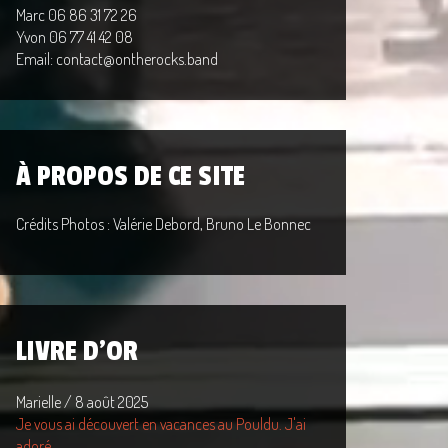
Marc 06 86 31 72 26
Yvon 06 77 41 42 08
Email: contact@ontherocks.band
À PROPOS DE CE SITE
Crédits Photos : Valérie Debord, Bruno Le Bonnec
LIVRE D'OR
Marielle
/
8 août 2025
Je vous ai découvert en vacances au Pouldu. J'ai
adoré...