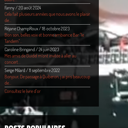
Fanny
/
20 août 2024
Cela fait plusieurs années que nous avons le plaisir
de...
Réjane ChampRoux
/
18 octobre 2023
Bon son, belles voix et bonne ambiance Bar "le
Tandem"...
Caroline Bringand
/
24 juin 2023
Mes amis de Guidel m’ont invitée à aller au
concert...
Serge Milard
/
11 septembre 2022
Bonjour, De passage à Quiberon, j ai pris beaucoup
de...
Consultez le livre d'or