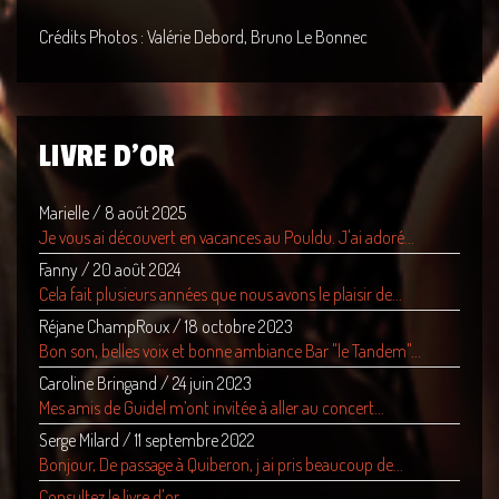
Crédits Photos : Valérie Debord, Bruno Le Bonnec
LIVRE D'OR
Marielle
/
8 août 2025
Je vous ai découvert en vacances au Pouldu. J'ai adoré...
Fanny
/
20 août 2024
Cela fait plusieurs années que nous avons le plaisir de...
Réjane ChampRoux
/
18 octobre 2023
Bon son, belles voix et bonne ambiance Bar "le Tandem"...
Caroline Bringand
/
24 juin 2023
Mes amis de Guidel m’ont invitée à aller au concert...
Serge Milard
/
11 septembre 2022
Bonjour, De passage à Quiberon, j ai pris beaucoup de...
Consultez le livre d'or