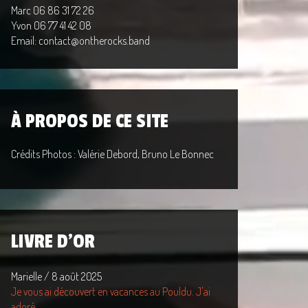
Marc 06 86 31 72 26
Yvon 06 77 41 42 08
Email: contact@ontherocks.band
À PROPOS DE CE SITE
Crédits Photos : Valérie Debord, Bruno Le Bonnec
LIVRE D'OR
Marielle
/
8 août 2025
Je vous ai découvert en vacances au Pouldu. J'ai
adoré...