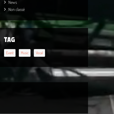
News
Non classé
TAG
Event
Music
Vocal