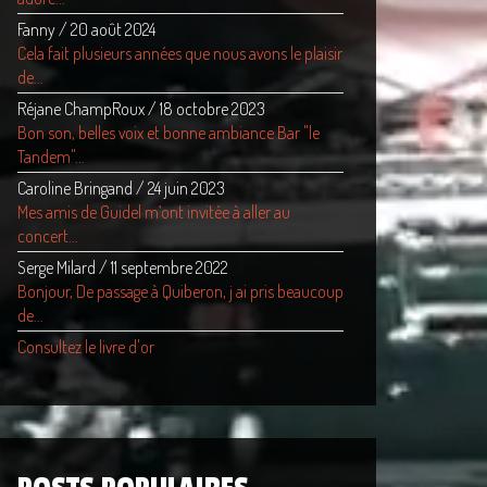
Fanny
/
20 août 2024
Cela fait plusieurs années que nous avons le plaisir
de...
Réjane ChampRoux
/
18 octobre 2023
Bon son, belles voix et bonne ambiance Bar "le
Tandem"...
Caroline Bringand
/
24 juin 2023
Mes amis de Guidel m’ont invitée à aller au
concert...
Serge Milard
/
11 septembre 2022
Bonjour, De passage à Quiberon, j ai pris beaucoup
de...
Consultez le livre d'or