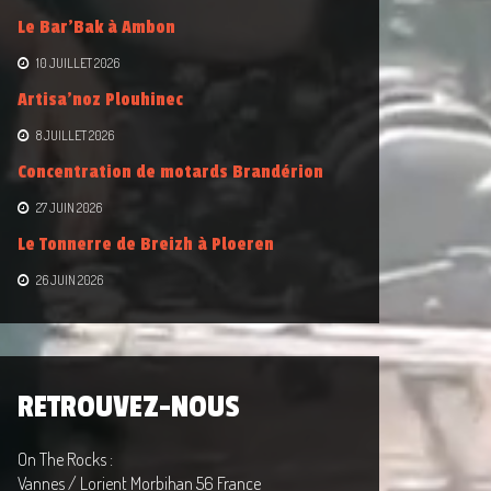
Le Bar’Bak à Ambon
10 JUILLET 2026
Artisa’noz Plouhinec
8 JUILLET 2026
Concentration de motards Brandérion
27 JUIN 2026
Le Tonnerre de Breizh à Ploeren
26 JUIN 2026
RETROUVEZ-NOUS
On The Rocks :
Vannes / Lorient Morbihan 56 France