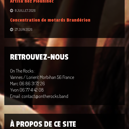
Artisa’noz Plouhinec
8 JUILLET 2026
Concentration de motards Brandérion
27 JUIN 2026
RETROUVEZ-NOUS
On The Rocks :
Vannes / Lorient Morbihan 56 France
Marc 06 86 31 72 26
Yvon 06 77 41 42 08
Email: contact@ontherocks.band
À PROPOS DE CE SITE