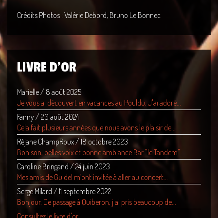
Crédits Photos : Valérie Debord, Bruno Le Bonnec
LIVRE D'OR
Marielle
/
8 août 2025
Je vous ai découvert en vacances au Pouldu. J'ai adoré...
Fanny
/
20 août 2024
Cela fait plusieurs années que nous avons le plaisir de...
Réjane ChampRoux
/
18 octobre 2023
Bon son, belles voix et bonne ambiance Bar "le Tandem"...
Caroline Bringand
/
24 juin 2023
Mes amis de Guidel m’ont invitée à aller au concert...
Serge Milard
/
11 septembre 2022
Bonjour, De passage à Quiberon, j ai pris beaucoup de...
Consultez le livre d'or