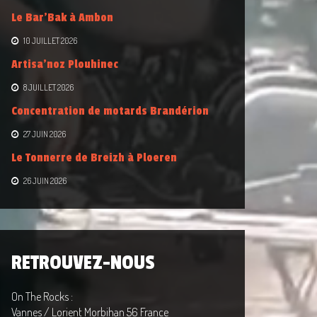
Le Bar’Bak à Ambon
10 JUILLET 2026
Artisa’noz Plouhinec
8 JUILLET 2026
Concentration de motards Brandérion
27 JUIN 2026
Le Tonnerre de Breizh à Ploeren
26 JUIN 2026
RETROUVEZ-NOUS
On The Rocks :
Vannes / Lorient Morbihan 56 France