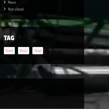
News
Non classé
TAG
Event
Music
Vocal