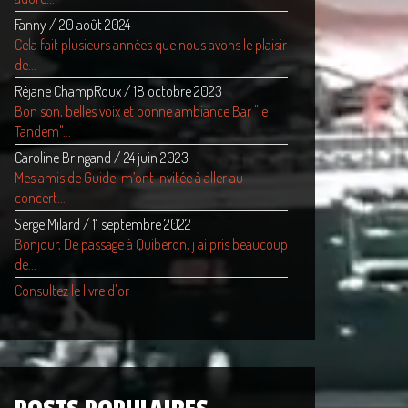
Fanny
/
20 août 2024
Cela fait plusieurs années que nous avons le plaisir
de...
Réjane ChampRoux
/
18 octobre 2023
Bon son, belles voix et bonne ambiance Bar "le
Tandem"...
Caroline Bringand
/
24 juin 2023
Mes amis de Guidel m’ont invitée à aller au
concert...
Serge Milard
/
11 septembre 2022
Bonjour, De passage à Quiberon, j ai pris beaucoup
de...
Consultez le livre d'or