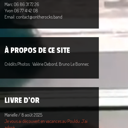
Marc 06 86 31 72 26
Yvon 06 77 41 42 08
Email: contact@ontherocks.band
À PROPOS DE CE SITE
Crédits Photos : Valérie Debord, Bruno Le Bonnec
LIVRE D'OR
Marielle
/
8 août 2025
Je vous ai découvert en vacances au Pouldu. J'ai
adoré...